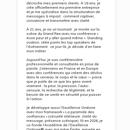
décroche mes premiers clients. À 18 ans, je
crée officiellement ma première entreprise
et je me spécialise dans la structuration de
messages à impact : comment captiver,
convaincre et transmettre avec clarté.
À 21 ans, je vis un tournant : je monte sur la
scène du Grand Rex avec ma conférence «
Avoir peur et y aller quand même ». Standing
ovation, citée parmi les top speakers de
l’événement : ce jour-là, je décide d’en faire
mon métier.
Aujourd’hui, je suis conférencière
professionnelle et consultante en prise de
parole. J’interviens en France et en Europe
avec des conférences qui créent des déclics
dans le cerveau, le corps et le cœur — parce
que je parle de ce que les gens vivent
vraiment : la peur, la pression, l’auto-
censure, la recherche de légitimité, et le
besoin de se sentir en sécurité pour passer
à l’action.
Je développe aussi l’Excellence Oratoire
avec mon framework « La pyramide des
confiances » (sécurité intérieure, clarté du
message, présence scénique). Et en 2026, je
co-fonde l’Académie de l’Excellence
Oratoire® avec ma mère Émilie, experte en