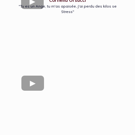
Cornelia Orsucci
"Tu es un Ange, tu m'as apaisée, j'ai perdu des kilos se
Stress"