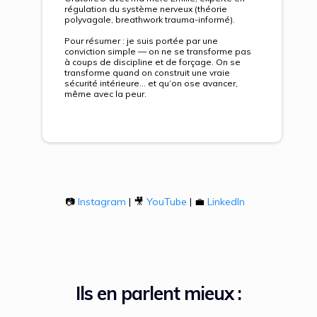
régulation du système nerveux (théorie
polyvagale, breathwork trauma-informé).
Pour résumer : je suis portée par une
conviction simple — on ne se transforme pas
à coups de discipline et de forçage. On se
transforme quand on construit une vraie
sécurité intérieure… et qu’on ose avancer,
même avec la peur.
📷
Instagram
| 🎥
YouTube
| 💼
LinkedIn
Ils en parlent mieux :