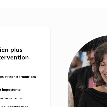
ien plus
tervention
es et transformatrices
,
et impactante
ansformateurs
e pour
engager
et