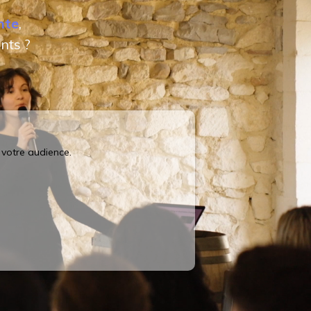
nte
,
nts ?
 votre audience.