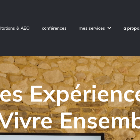
ltations & AEO
conférences
mes services
a propo
es Expérienc
 Vivre Ensemb