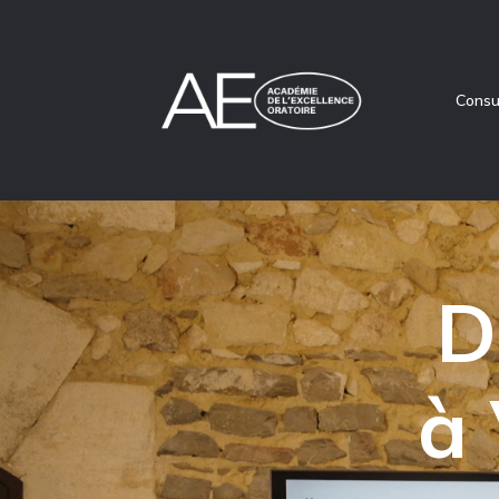
Consu
D
à