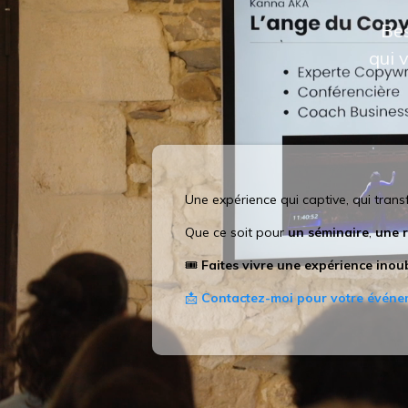
Bes
qui 
Une expérience qui captive, qui trans
Que ce soit pour
un séminaire
,
une r
🎟️
Faites vivre une expérience inoub
📩
Contactez-moi pour votre événe