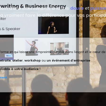
oin d'une intervenante à la fois
douce
et
puissa
va vraiment faire la différence pour vos participa
forme et qui laisse une empreinte durable dans l’esprit et le cœur de
etraite
,
atelier
,
workshop
ou
un événement d’entreprise
:
liable à votre audience !
ment